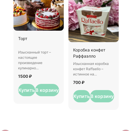
Ш
Торт
И
Коробка конфет
–
Изысканный торт –
Раффаэлло
у
настоящее
произведение
Изысканная коробка
3
кулинарно...
конфет Raffaello –
истинное на...
1500 ₽
700 ₽
Купить
В корзину
Купить
В корзину