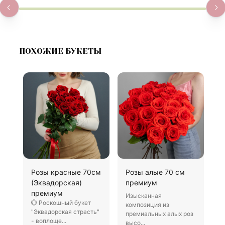
ПОХОЖИЕ БУКЕТЫ
Розы красные 70см
Розы алые 70 см
3
(Эквадорская)
премиум
к
премиум
Изысканная
Р
💮 Роскошный букет
композиция из
б
"Эквадорская страсть"
премиальных алых роз
о
- воплоще...
высо...