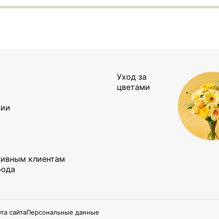
Уход за
ы
цветами
нии
тивным клиентам
рода
та сайта
Персональные данные