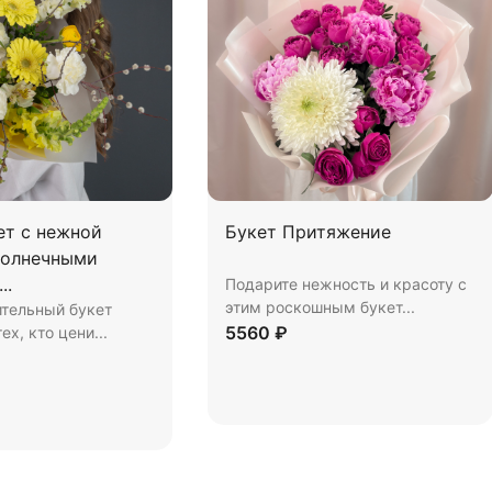
ет с нежной
Букет Притяжение
солнечными
..
Подарите нежность и красоту с
этим роскошным букет...
ительный букет
5560 ₽
ех, кто цени...
Купить
В корзину
орзину