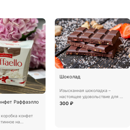
Шоколад
Изысканная шоколадка –
настоящее удовольствие для ...
онфет Раффаэлло
300 ₽
 коробка конфет
стинное на...
Купить
В корзину