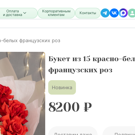
Оплата
Корпоративным
Контакты
и доставка
клиентам
о-белых французских роз
Букет из 15 красно-бе
французских роз
Новинка
8200
₽
Доставим даже
Подпиш