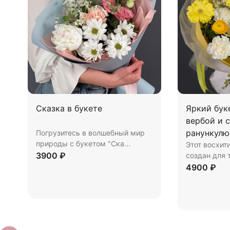
Сказка в букете
Яркий бук
вербой и 
ранункулю.
Погрузитесь в волшебный мир
природы с букетом "Ска...
Этот восхит
3900 ₽
создан для т
4900 ₽
Купить
В корзину
Купить
В к