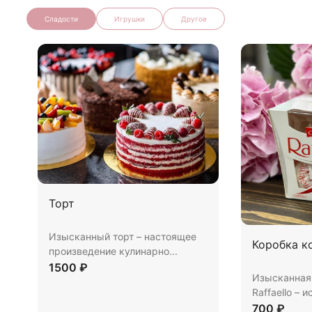
Сладости
Игрушки
Другое
Торт
Изысканный торт – настоящее
Коробка к
произведение кулинарно...
1500 ₽
Изысканная
Raffaello – и
700 ₽